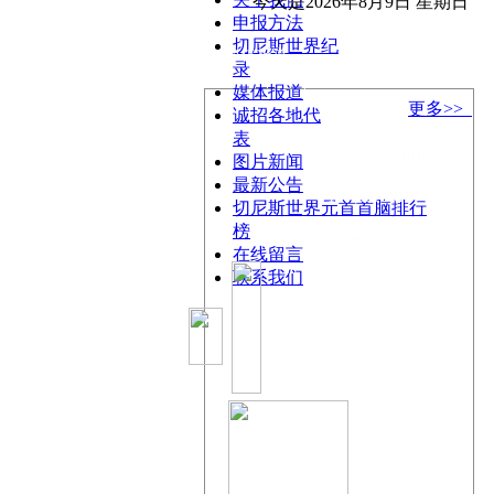
今天是2026年8月9日 星期日
申报方法
|
切尼斯世界纪
媒体报道
录
|
媒体报道
|
更多>>
诚招各地代
表
|
156 7037 1010
图片新闻
|
最新公告
|
15670371010
切尼斯世界元首首脑排行
榜
|
chinness@163.com
在线留言
|
联系我们