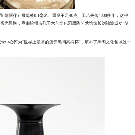
员 隋丽萍）最薄处0.1毫米、重量不足40克、工艺失传4000多年，这种
的蛋壳黑陶，竟由胶州市孔子六艺文化园黑陶艺术馆馆长刘锦波成功“复
录中心评为“世界上最薄的蛋壳黑陶高柄杯”，填补了黑陶文化领域这一